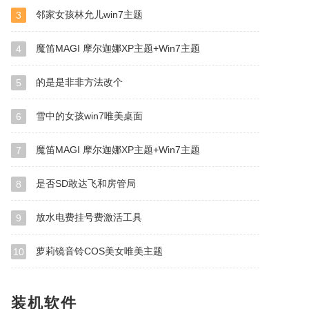
邻家女孩林允儿win7主题
3
魔笛MAGI 摩尔迦娜XP主题+Win7主题
4
的是是非非方法改个
5
雪中的女孩win7唯美桌面
6
魔笛MAGI 摩尔迦娜XP主题+Win7主题
7
是否SD敢达飞和房管局
8
放水电费挂号费激活工具
9
萝莉镜音铃COS美女唯美主题
10
装机软件