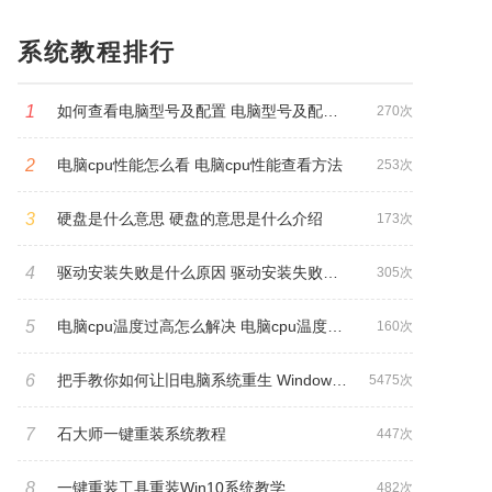
系统教程排行
1
如何查看电脑型号及配置 电脑型号及配置查看方法
270次
2
电脑cpu性能怎么看 电脑cpu性能查看方法
253次
3
硬盘是什么意思 硬盘的意思是什么介绍
173次
4
驱动安装失败是什么原因 驱动安装失败原因有哪些
305次
5
电脑cpu温度过高怎么解决 电脑cpu温度过高怎么办
160次
6
把手教你如何让旧电脑系统重生 Windows系统重做实操教学
5475次
7
石大师一键重装系统教程
447次
8
一键重装工具重装Win10系统教学
482次