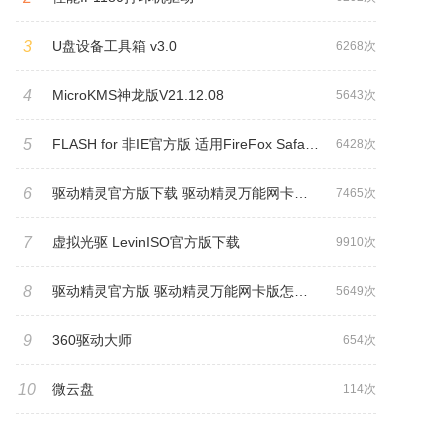
3
U盘设备工具箱 v3.0
6268次
4
MicroKMS神龙版V21.12.08
5643次
5
FLASH for 非IE官方版 适用FireFox Safari Opera
6428次
6
驱动精灵官方版下载 驱动精灵万能网卡版怎么卸载?
7465次
7
虚拟光驱 LevinISO官方版下载
9910次
8
驱动精灵官方版 驱动精灵万能网卡版怎么卸载
5649次
9
360驱动大师
654次
10
微云盘
114次